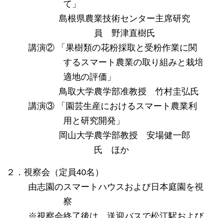
て」
島根県農業技術センター主席研究
員 野津直樹氏
講演② 「果樹類の花粉採取と受粉作業に関
するスマート農業の取り組みと栽培
適地の評価」
鳥取大学農学部准教授 竹村圭弘氏
講演③ 「園芸生産におけるスマート農業利
用と研究開発」
岡山大学農学部教授 安場健一郎
氏 ほか
２．視察会（定員40名）
由志園のスマートハウスおよび日本庭園を視
察
※視察会終了後は、送迎バスで松江駅および