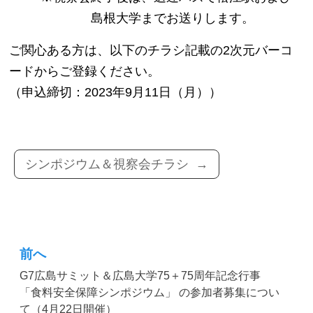
島根大学までお送りします。
ご関心ある方は、以下のチラシ記載の2次元バーコ
ードからご登録ください。
（申込締切：2023年9月11日（月））
シンポジウム＆視察会チラシ →
前へ
投
G7広島サミット＆広島大学75＋75周年記念行事
稿
「食料安全保障シンポジウム」 の参加者募集につい
ナ
て（4月22日開催）